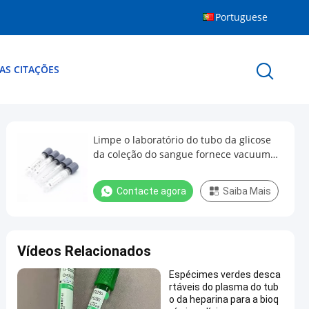
Portuguese
AS CITAÇÕES
Limpe o laboratório do tubo da glicose
da coleção do sangue fornece vacuum
blood colletion tube de vidro 10ml
Contacte agora
Saiba Mais
Vídeos Relacionados
Espécimes verdes desca
rtáveis do plasma do tub
o da heparina para a bioq