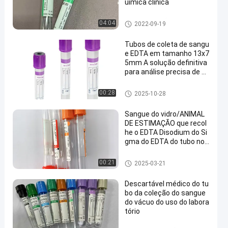
uímica clínica
Tubo da coleção do sangue d
04:04
2022-09-19
o vácuo
Tubos de coleta de sangu
e EDTA em tamanho 13x7
5mm A solução definitiva
para análise precisa de a
mostra
Tubo do EDTA
00:28
2025-10-28
Sangue do vidro/ANIMAL
DE ESTIMAÇÃO que recol
he o EDTA Disodium do Si
gma do EDTA do tubo nos
cuidados com a pele
Sangue que recolhe o tubo
00:21
2025-03-21
Descartável médico do tu
bo da coleção do sangue
do vácuo do uso do labora
tório