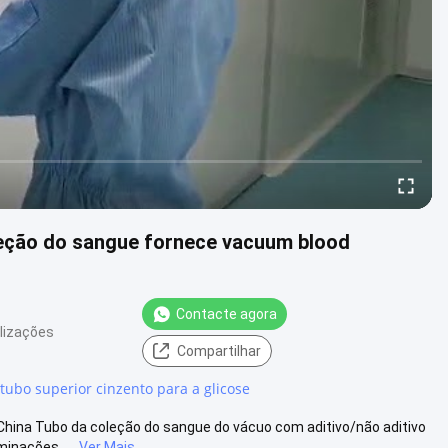
oleção do sangue fornece vacuum blood
Contacte agora
lizações
Compartilhar
tubo superior cinzento para a glicose
China Tubo da coleção do sangue do vácuo com aditivo/não aditivo
inações ....
Ver Mais