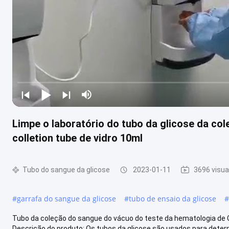
Limpe o laboratório do tubo da glicose da c
colletion tube de vidro 10ml
Tubo do sangue da glicose
2023-01-11
3696 visua
#
garrafa do sangue da glicose
#
tubo de ensaio da glicose
#
Tubo da coleção do sangue do vácuo do teste da hematologia de 
Descrição do produto: Os tubos da glicose são usados para determ