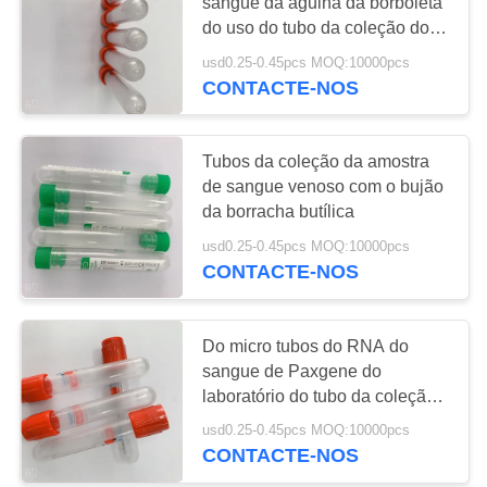
sangue da agulha da borboleta
do uso do tubo da coleção do
PRIVACY
sangue
usd0.25-0.45pcs MOQ:10000pcs
41
POLICY
CONTACTE-NOS
Tubo liso da
coleção do sangue
Tubos da coleção da amostra
de sangue venoso com o bujão
da borracha butílica
usd0.25-0.45pcs MOQ:10000pcs
CONTACTE-NOS
50
Tubo do gel e do
Do micro tubos do RNA do
sangue de Paxgene do
ativador do coágulo
laboratório do tubo da coleção
do sangue do vácuo não
usd0.25-0.45pcs MOQ:10000pcs
CONTACTE-NOS