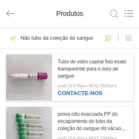
Hangzhou
Ciping
Medical
Produtos
Devices
Co.,
Ltd.
All
Rights
CASA
71
Reserved.
Não tubo da coleção do sangue do vácuo
Sangue que recolhe
PRODUTOS
o tubo
Tubo de vidro capilar fixo exato
transparente para o soro de
SOBRE
sangue
NÓS
usd0.25-0.45pcs MOQ:10000pcs
CONTACTE-NOS
52
EXCURSÃO
Tubo da coleção do
DA
prova não evacuada PP do
FÁBRICA
escapamento do tubo da
sangue do vácuo
coleção do sangue do vácuo
5ml
usd0.25-0.45pcs MOQ:10000pcs