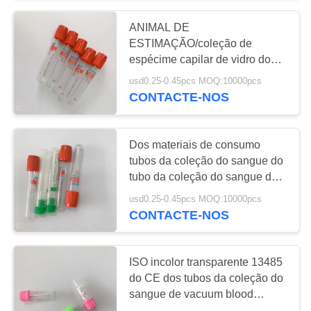
ANIMAL DE
38
ESTIMAÇÃO/coleção de
Pro tubo da
espécime capilar de vidro do
sangue dos tubos da coleção
usd0.25-0.45pcs MOQ:10000pcs
coagulação
do sangue
CONTACTE-NOS
Dos materiais de consumo
tubos da coleção do sangue do
tubo da coleção do sangue do
45
vácuo não micro
usd0.25-0.45pcs MOQ:10000pcs
CONTACTE-NOS
Tubos da pinta
ISO incolor transparente 13485
do CE dos tubos da coleção do
sangue de vacuum blood
colletion tube aprovado