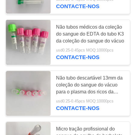
CONTROLE
CONTACTE-NOS
DA
QUALIDADE
25
Não tubos médicos da coleção
do sangue do EDTA do tubo K3
Não tubo da
CONTACTE-
da coleção do sangue do vácuo
coleção do sangue
NOS
usd0.25-0.45pcs MOQ:10000pcs
CONTACTE-NOS
do vácuo
PEÇA
UMAS
Não tubo descartável 13mm da
coleção do sangue do vácuo
CITAÇÕES
17
para o plasma dos ricos da
plaqueta
Tubo de amostra do
usd0.25-0.45pcs MOQ:10000pcs
MAPA
CONTACTE-NOS
vírus
DO
SITE
Micro tração profissional do