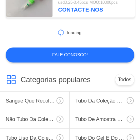
usd0.25-0.45pcs MOQ:10000pcs
CONTACTE-NOS
46
Tubo do sangue da
loading...
glicose
FALE CONOSCO!
49
Categorias populares
Todos
Tubo da heparina
do lítio
Sangue Que Recolhe O Tubo
Tubo Da Coleção Do Sangue Do Vácuo
Não Tubo Da Coleção Do Sangue Do Vácuo
Tubo De Amostra Do Vírus
Tubo Liso Da Coleção Do Sangue
Tubo Do Gel E Do Ativador Do Coágulo