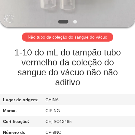
CONTROLE
DA
QUALIDADE
Não tubo da coleção do sangue do vácuo
CONTACTE-
NOS
1-10 do mL do tampão tubo
vermelho da coleção do
PEÇA
sangue do vácuo não não
UMAS
aditivo
CITAÇÕES
Lugar de origem:
CHINA
MAPA
Marca:
CIPING
DO
Certificação:
CE,ISO13485
SITE
Número do
CP-9NC