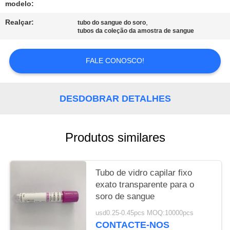
modelo:
PRIVACY
Realçar:
,
tubo do sangue do soro
tubos da coleção da amostra de sangue
POLICY
FALE CONOSCO!
DESDOBRAR DETALHES
Produtos similares
Tubo de vidro capilar fixo
exato transparente para o
soro de sangue
usd0.25-0.45pcs MOQ:10000pcs
CONTACTE-NOS