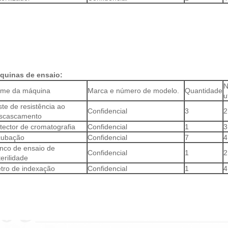
quinas de ensaio:
N
me da máquina
Marca e número de modelo.
Quantidade
u
ste de resistência ao
Confidencial
3
2
scascamento
tector de cromatografia
Confidencial
1
3
cubação
Confidencial
7
4
nco de ensaio de
Confidencial
1
2
terilidade
tro de indexação
Confidencial
1
4