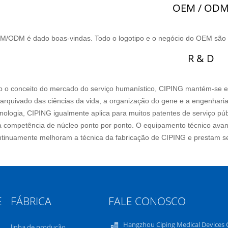
OEM / OD
M/ODM é dado boas-vindas. Todo o logotipo e o negócio do OEM são
R & D
b o conceito do mercado do serviço humanístico, CIPING mantém-se em
arquivado das ciências da vida, a organização do gene e a engenharia 
nologia, CIPING igualmente aplica para muitos patentes de serviço pú
a competência de núcleo ponto por ponto. O equipamento técnico avan
ntinuamente melhoram a técnica da fabricação de CIPING e prestam se
E
FÁBRICA
FALE CONOSCO
Hangzhou Ciping Medical Devices C
linha de produção