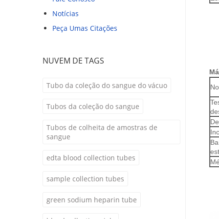
Notícias
Peça Umas Citações
NUVEM DE TAGS
Má
Tubo da coleção do sangue do vácuo
No
Te
Tubos da coleção do sangue
de
De
Tubos de colheita de amostras de
In
sangue
Ba
es
edta blood collection tubes
Mé
sample collection tubes
green sodium heparin tube