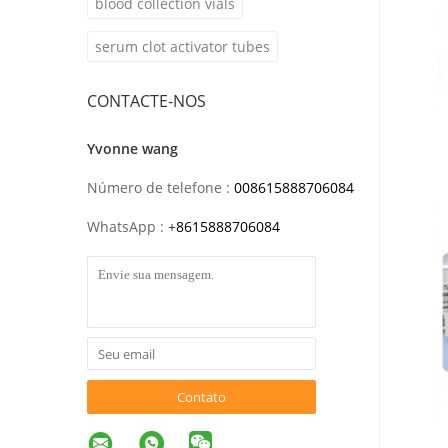
blood collection vials
serum clot activator tubes
CONTACTE-NOS
Yvonne wang
Número de telefone :
008615888706084
WhatsApp :
+
8615888706084
Contato