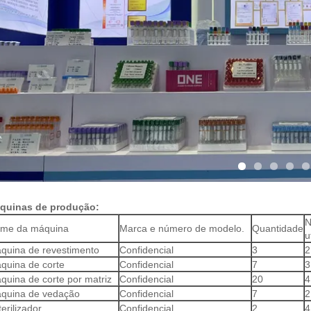
quinas de produção:
N
me da máquina
Marca e número de modelo.
Quantidade
u
quina de revestimento
Confidencial
3
2
quina de corte
Confidencial
7
3
quina de corte por matriz
Confidencial
20
4
quina de vedação
Confidencial
7
2
erilizador
Confidencial
2
4