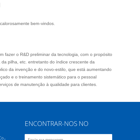
M
 calorosamente bem-vindos.
 fazer o R&D preliminar da tecnologia, com o propósito
da pilha, etc. entretanto do índice crescente da
blico da invenção e do novo-estilo, que está aumentando
çado e o treinamento sistemático para o pessoal
rviços de manutenção à qualidade para clientes.
ENCONTRAR-NOS NO
o.,