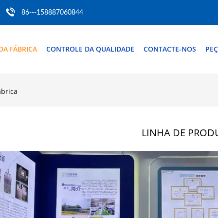
86---158887060844
DA FÁBRICA
CONTROLE DA QUALIDADE
CONTACTE-NOS
PEÇ
ábrica
LINHA DE PRO