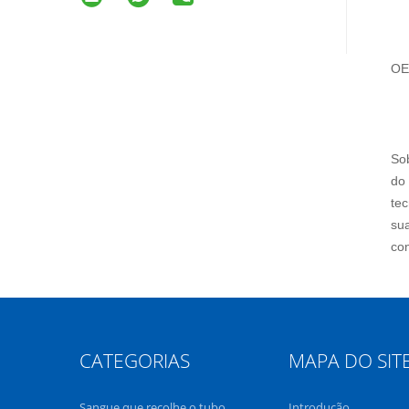
OE
So
do 
tec
su
co
CATEGORIAS
MAPA DO SIT
Sangue que recolhe o tubo
Introdução