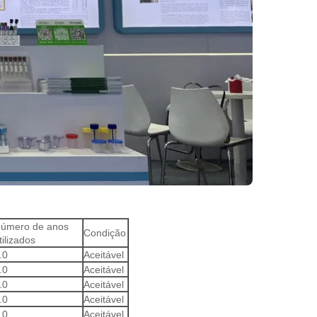
úmero de anos
Condição
tilizados
.0
Aceitável
.0
Aceitável
.0
Aceitável
.0
Aceitável
.0
Aceitável