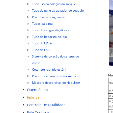
Tubo liso da coleção do sangue
Tubo do gel e do ativador do coágulo
Pro tubo da coagulação
Tubos da pinta
Tubo do sangue da glicose
Tubo da heparina do lítio
Tubo do EDTA
Tubo do ESR
Sistema da coleção do sangue do
vácuo
Cotonete reunido estéril
Má
Protetor de cara protetor médico
Máscara descartável do Nebulizer
No
Quem Somos
Má
Má
Fábrica
Má
Controle De Qualidade
Má
Fale Conosco
Est