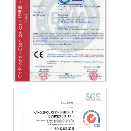
CONTROLE
DA
QUALIDADE
CONTACTE-
NOS
PEÇA
UMAS
CITAÇÕES
MAPA
DO
SITE