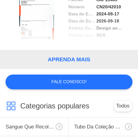
Número
CN20/42010
Data de Emissão
2024-09-17
Data de Expiração
2026-09-18
Âmbito Gama /
Design and manufacture of sterile and non-sterile single-use evacuated containers for human venous blood specimen collection
Emitido por
SGS
APRENDA MAIS
FALE CONOSCO!
Categorias populares
Todos
Sangue Que Recolhe O Tubo
Tubo Da Coleção Do Sangue Do Vácuo