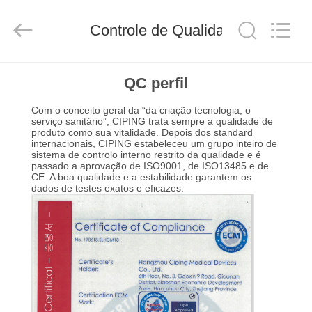
Hangzhou
Ciping
Medical
Controle de Qualidade
Devices
Co.,
Ltd.
All
Rights
CASA
Reserved.
QC perfil
Com o conceito geral da “da criação tecnologia, o
PRODUTOS
serviço sanitário”, CIPING trata sempre a qualidade de
produto como sua vitalidade. Depois dos standard
internacionais, CIPING estabeleceu um grupo inteiro de
sistema de controlo interno restrito da qualidade e é
SOBRE
passado a aprovação de ISO9001, de ISO13485 e de
CE. A boa qualidade e a estabilidade garantem os
NÓS
dados de testes exatos e eficazes.
EXCURSÃO
DA
FÁBRICA