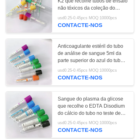
K2 que recolhe tubos de ensaio
não tóxicos da coleção do
PRIVACY
sangue do tubo
usd0.25-0.45pcs MOQ:10000pcs
41
POLICY
CONTACTE-NOS
Tubo liso da
coleção do sangue
Anticoagulante estéril do tubo
de análise de sangue 5ml da
parte superior do azul do tubo
da amostra do soro
usd0.25-0.45pcs MOQ:10000pcs
CONTACTE-NOS
50
Tubo do gel e do
Sangue do plasma da glicose
que recolhe o EDTA Disodium
ativador do coágulo
do cálcio do tubo no teste de
laboratório da clínica
usd0.25-0.45pcs MOQ:10000pcs
CONTACTE-NOS