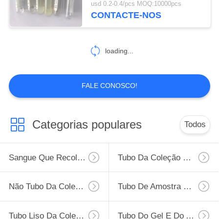
usd 0.2-0.4/pcs MOQ:10000pcs
CONTACTE-NOS
46
Tubo do sangue da
loading...
glicose
FALE CONOSCO!
49
Categorias populares
Todos
Tubo da heparina
do lítio
Sangue Que Recolhe O Tubo
Tubo Da Coleção Do Sangue Do Vácuo
Não Tubo Da Coleção Do Sangue Do Vácuo
Tubo De Amostra Do Vírus
Tubo Liso Da Coleção Do Sangue
Tubo Do Gel E Do Ativador Do Coágulo