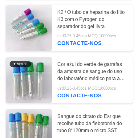
K2 / O tubo da heparina do lítio
38
K3 com o Pyrogen do
Pro tubo da
separador do gel livra
usd0.25-0.45pcs MOQ:10000pcs
coagulação
CONTACTE-NOS
Cor azul do verde de garrafas
da amostra de sangue do uso
do laboratório médico para a
45
coleção do sangue
usd0.25-0.45pcs MOQ:10000pcs
CONTACTE-NOS
Tubos da pinta
Sangue do citrato do Esr que
recolhe tubo da flebotomia do
tubo 8*120mm o micro SST