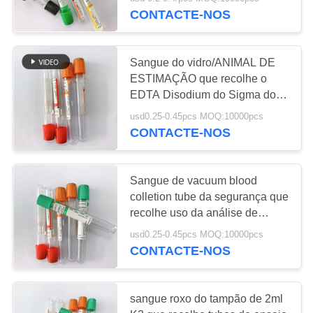
CONTROLE
CONTACTE-NOS
DA
QUALIDADE
25
Sangue do vidro/ANIMAL DE
ESTIMAÇÃO que recolhe o
Não tubo da
CONTACTE-
EDTA Disodium do Sigma do
EDTA do tubo nos cuidados
coleção do sangue
NOS
usd0.25-0.45pcs MOQ:10000pcs
com a pele
CONTACTE-NOS
do vácuo
PEÇA
UMAS
Sangue de vacuum blood
colletion tube da segurança que
CITAÇÕES
17
recolhe uso da análise de
sangue da parte superior do
Tubo de amostra do
usd0.25-0.45pcs MOQ:10000pcs
ouro do tubo o único
MAPA
CONTACTE-NOS
vírus
DO
SITE
sangue roxo do tampão de 2ml