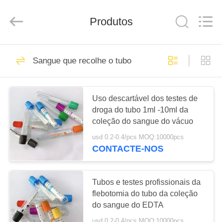
Hangzhou
Ciping
Medical
Produtos
Devices
Co.,
Ltd.
All
Rights
CASA
71
Reserved.
Sangue que recolhe o tubo
Sangue que recolhe
PRODUTOS
o tubo
Uso descartável dos testes de
droga do tubo 1ml -10ml da
SOBRE
coleção do sangue do vácuo
NÓS
usd 0.2-0.4/pcs MOQ:10000pcs
CONTACTE-NOS
52
EXCURSÃO
Tubo da coleção do
DA
Tubos e testes profissionais da
FÁBRICA
flebotomia do tubo da coleção
sangue do vácuo
do sangue do EDTA
usd 0.2-0.4/pcs MOQ:10000pcs