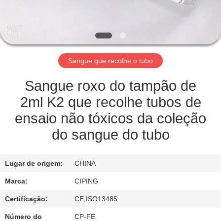
CONTROLE
DA
QUALIDADE
Sangue que recolhe o tubo
CONTACTE-
NOS
Sangue roxo do tampão de
2ml K2 que recolhe tubos de
PEÇA
ensaio não tóxicos da coleção
UMAS
do sangue do tubo
CITAÇÕES
Lugar de origem:
CHINA
MAPA
Marca:
CIPING
DO
Certificação:
CE,ISO13485
SITE
Número do
CP-FE