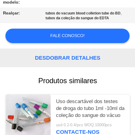
modelo:
PRIVACY
Realçar:
,
tubos do vacuum blood colletion tube do BD
tubos da coleção do sangue do EDTA
POLICY
FALE CONOSCO!
DESDOBRAR DETALHES
Produtos similares
Uso descartável dos testes
de droga do tubo 1ml -10ml da
coleção do sangue do vácuo
usd 0.2-0.4/pcs MOQ:10000pcs
CONTACTE-NOS