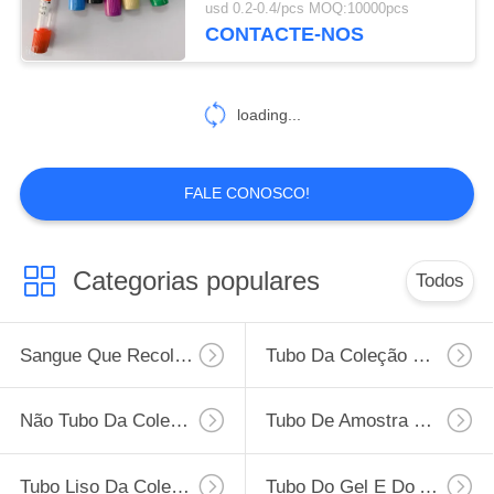
usd 0.2-0.4/pcs MOQ:10000pcs
CONTACTE-NOS
46
Tubo do sangue da
loading...
glicose
FALE CONOSCO!
49
Categorias populares
Todos
Tubo da heparina
do lítio
Sangue Que Recolhe O Tubo
Tubo Da Coleção Do Sangue Do Vácuo
Não Tubo Da Coleção Do Sangue Do Vácuo
Tubo De Amostra Do Vírus
Tubo Liso Da Coleção Do Sangue
Tubo Do Gel E Do Ativador Do Coágulo