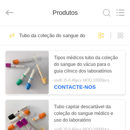
Hangzhou
Ciping
Medical
Produtos
Devices
Co.,
Ltd.
All
Rights
CASA
71
Reserved.
Tubo da coleção do sangue do vácuo
Sangue que recolhe
PRODUTOS
o tubo
Tipos médicos tubo da coleção
do sangue do vácuo para o
SOBRE
guia clínico dos laboratórios
NÓS
usd0.25-0.45pcs MOQ:10000pcs
CONTACTE-NOS
52
EXCURSÃO
Tubo da coleção do
DA
Tubo capilar descartável da
FÁBRICA
coleção do sangue médico e
sangue do vácuo
uso do laboratório
usd0.25-0.45pcs MOQ:10000pcs