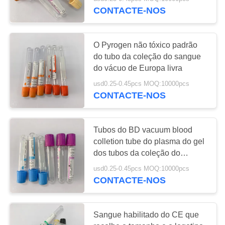
CONTROLE
CONTACTE-NOS
DA
QUALIDADE
25
O Pyrogen não tóxico padrão
do tubo da coleção do sangue
Não tubo da
CONTACTE-
do vácuo de Europa livra
coleção do sangue
NOS
usd0.25-0.45pcs MOQ:10000pcs
CONTACTE-NOS
do vácuo
PEÇA
UMAS
Tubos do BD vacuum blood
colletion tube do plasma do gel
CITAÇÕES
17
dos tubos da coleção do
sangue de PRP vacuum blood
Tubo de amostra do
usd0.25-0.45pcs MOQ:10000pcs
colletion tube
MAPA
CONTACTE-NOS
vírus
DO
SITE
Sangue habilitado do CE que