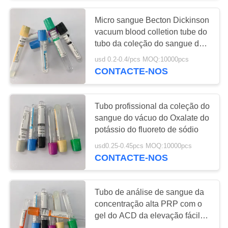
Micro sangue Becton Dickinson
38
vacuum blood colletion tube do
Pro tubo da
tubo da coleção do sangue do
vácuo
usd 0.2-0.4/pcs MOQ:10000pcs
coagulação
CONTACTE-NOS
Tubo profissional da coleção do
sangue do vácuo do Oxalate do
potássio do fluoreto de sódio
45
usd0.25-0.45pcs MOQ:10000pcs
CONTACTE-NOS
Tubos da pinta
Tubo de análise de sangue da
concentração alta PRP com o
gel do ACD da elevação fácil
de usar