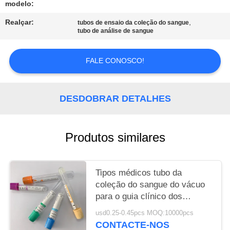
modelo:
PRIVACY
Realçar:
,
tubos de ensaio da coleção do sangue
tubo de análise de sangue
POLICY
FALE CONOSCO!
DESDOBRAR DETALHES
Produtos similares
Tipos médicos tubo da
coleção do sangue do vácuo
para o guia clínico dos
laboratórios
usd0.25-0.45pcs MOQ:10000pcs
CONTACTE-NOS