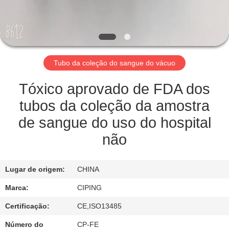
CONTROLE
DA
QUALIDADE
Tubo da coleção do sangue do vácuo
CONTACTE-
NOS
Tóxico aprovado de FDA dos
tubos da coleção da amostra
PEÇA
de sangue do uso do hospital
UMAS
não
CITAÇÕES
Lugar de origem:
CHINA
MAPA
Marca:
CIPING
DO
Certificação:
CE,ISO13485
SITE
Número do
CP-FE