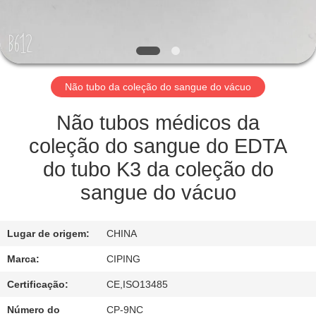
CONTROLE
DA
QUALIDADE
Não tubo da coleção do sangue do vácuo
CONTACTE-
NOS
Não tubos médicos da
coleção do sangue do EDTA
PEÇA
do tubo K3 da coleção do
UMAS
sangue do vácuo
CITAÇÕES
Lugar de origem:
CHINA
MAPA
Marca:
CIPING
DO
Certificação:
CE,ISO13485
SITE
Número do
CP-9NC