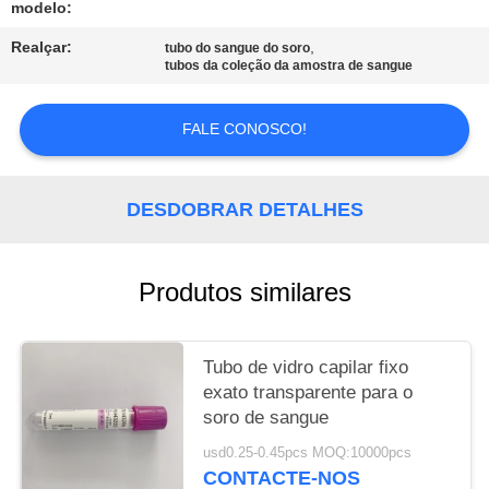
modelo:
PRIVACY
Realçar:
,
tubo do sangue do soro
tubos da coleção da amostra de sangue
POLICY
FALE CONOSCO!
DESDOBRAR DETALHES
Produtos similares
Tubo de vidro capilar fixo
exato transparente para o
soro de sangue
usd0.25-0.45pcs MOQ:10000pcs
CONTACTE-NOS