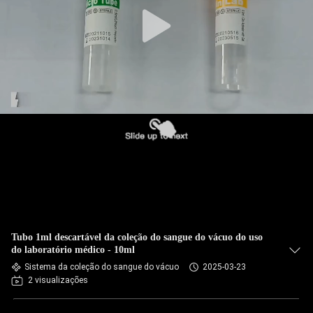
CONTROLE
DA
QUALIDADE
CONTACTE-
NOS
PEÇA
UMAS
CITAÇÕES
Tubo 1ml descartável da coleção do sangue do vácuo do uso
MAPA
do laboratório médico - 10ml
Sistema da coleção do sangue do vácuo
2025-03-23
DO
2 visualizações
SITE