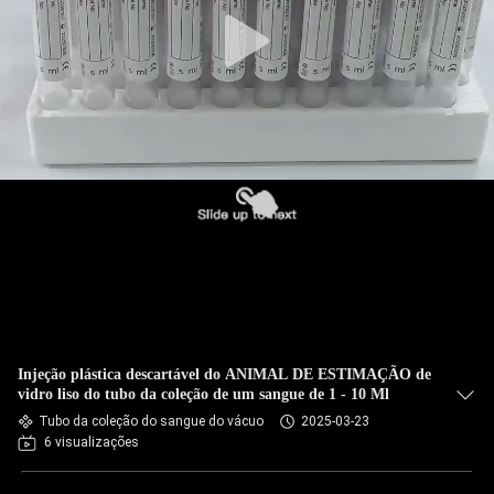
CONTROLE
DA
QUALIDADE
CONTACTE-
NOS
PEÇA
UMAS
CITAÇÕES
Injeção plástica descartável do ANIMAL DE ESTIMAÇÃO de
MAPA
vidro liso do tubo da coleção de um sangue de 1 - 10 Ml
Tubo da coleção do sangue do vácuo
2025-03-23
DO
6 visualizações
SITE