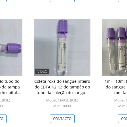
o tubo do
Coleta roxa do sangue inteiro
1ml - 10ml 
o da tampa
do EDTA K2 K3 do tampão do
do sangue 
 hospital
tubo da coleção do sangue
com ta
do vácuo
 (K3E)
Model: CP-K2E (K3E)
Model: 
00
Min: 10000
Min:
TO
CONTACTO
CO