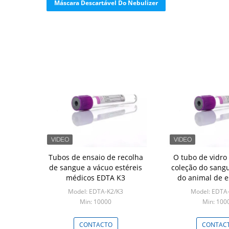
Máscara Descartável Do Nebulizer
Tubos de ensaio de recolha
O tubo de vidro
de sangue a vácuo estéreis
coleção do sang
médicos EDTA K3
do animal de 
descartável de v
Model: EDTA-K2/K3
Model: EDTA
colletion tube pe
Min: 10000
Min: 100
taman
CONTACTO
CONTAC