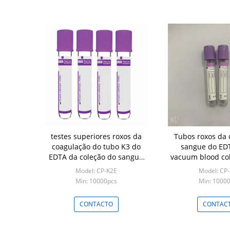
testes superiores roxos da
Tubos roxos da 
coagulação do tubo K3 do
sangue do ED
EDTA da coleção do sangue
vacuum blood col
do vácuo 2ml
10ML do t
Model: CP-K2E
Model: CP
Min: 10000pcs
Min: 1000
CONTACTO
CONTAC