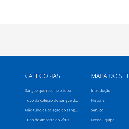
CATEGORIAS
MAPA DO SIT
Sangue que recolhe o tubo
Introdução
Tubo da coleção do sangue do vácuo
História
Não tubo da coleção do sangue do vácuo
Serviço
Tubo de amostra do vírus
Nossa Equipe