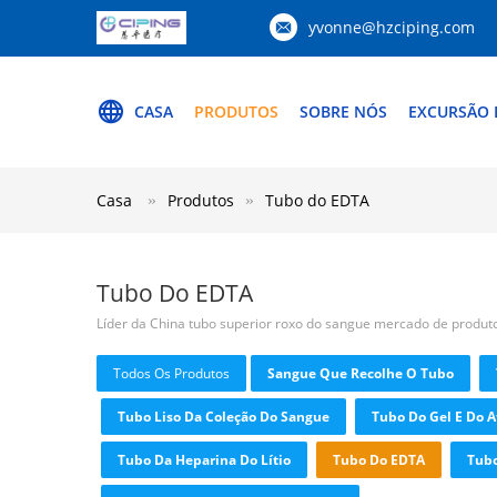
yvonne@hzciping.com
CASA
PRODUTOS
SOBRE NÓS
EXCURSÃO 
Casa
Produtos
Tubo do EDTA
Tubo Do EDTA
Líder da China tubo superior roxo do sangue mercado de produt
Todos Os Produtos
Sangue Que Recolhe O Tubo
Tubo Liso Da Coleção Do Sangue
Tubo Do Gel E Do A
Tubo Da Heparina Do Lítio
Tubo Do EDTA
Tubo