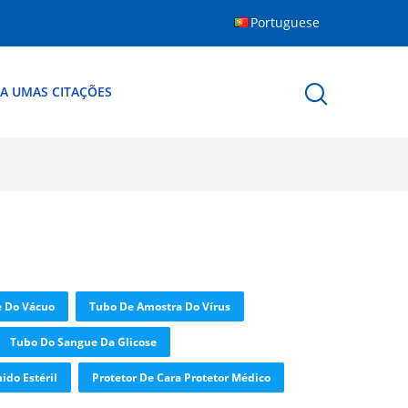
Portuguese
A UMAS CITAÇÕES
e Do Vácuo
Tubo De Amostra Do Vírus
Tubo Do Sangue Da Glicose
ido Estéril
Protetor De Cara Protetor Médico