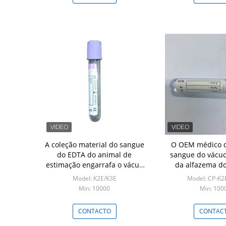
A coleção material do sangue
O OEM médico d
do EDTA do animal de
sangue do vácu
estimação engarrafa o vácuo
da alfazema do
roxo da cor do tubo
aceita
Model: K2E/K3E
Model: CP-K2E
Min: 10000
Min: 100
CONTACTO
CONTAC