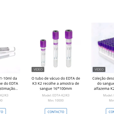
 1-10ml da
O tubo de vácuo do EDTA de
Coleção desc
ue do EDTA
K3 K2 recolhe a amostra de
do sangue
estimação
sangue 16*100mm
alfazema K
acuum blood
DE ESTIMAÇ
-K2/K3
Model: EDTA-K2/K3
Model:
rsonalizou o
EDTA dos
00
Min: 10000
Min
ho
consum
TO
CONTACTO
CO