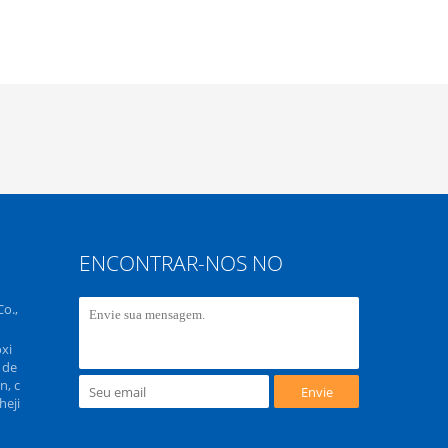
ENCONTRAR-NOS NO
o.,
xi
 de
n, c
Envie
heji