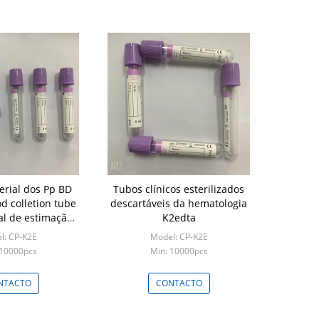
erial dos Pp BD
Tubos clínicos esterilizados
d colletion tube
descartáveis da hematologia
al de estimação
K2edta
3X75
l: CP-K2E
Model: CP-K2E
 10000pcs
Min: 10000pcs
NTACTO
CONTACTO