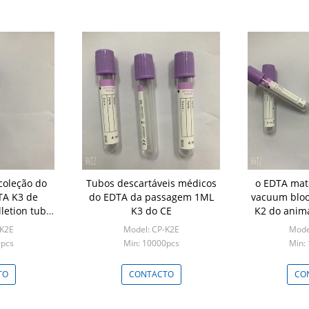
coleção do
Tubos descartáveis médicos
o EDTA mat
TA K3 de
do EDTA da passagem 1ML
vacuum bloo
letion tube
K3 do CE
K2 do anim
ampão
1
-K2E
Model: CP-K2E
Mode
0pcs
Min: 10000pcs
Min:
TO
CONTACTO
CO