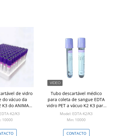
artável de vidro
Tubo descartável médico
 do vácuo da
para coleta de sangue EDTA
2 K3 do ANIMAL
vidro PET a vácuo K2 K3 para
ÃO do tubo do
hospital
 EDTA-K2/K3
Model: EDTA-K2/K3
 materiais de
: 10000
Min: 10000
o médicos
NTACTO
CONTACTO