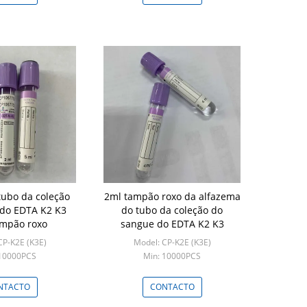
tubo da coleção
2ml tampão roxo da alfazema
do EDTA K2 K3
do tubo da coleção do
mpão roxo
sangue do EDTA K2 K3
CP-K2E (K3E)
Model: CP-K2E (K3E)
 10000PCS
Min: 10000PCS
NTACTO
CONTACTO