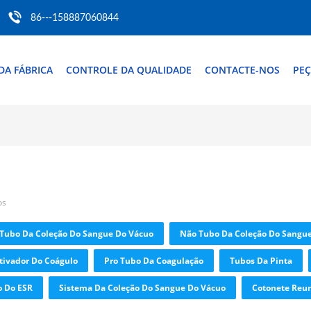
86---158887060844
DA FÁBRICA
CONTROLE DA QUALIDADE
CONTACTE-NOS
PEÇ
os
Tubo Da Coleção Do Sangue Do Vácuo
Não Tubo Da Coleção Do Sangu
tivador Do Coágulo
Pro Tubo Da Coagulação
Tubos Da Pinta
 Do ESR
Sistema Da Coleção Do Sangue Do Vácuo
Cotonete Reun