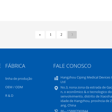
«
1
2
3
E
FÁBRICA
FALE CONOSCO
Hangzhou Ciping Medical Devices C
linha de produção
Ltd
OEM / ODM
No.3, nona zona da estrada de Gao
n, o econômico & o tecnologico do
R & D
senvolvimento, distrito de Xiaosha
idade de Hangzhou, província de Z
ang, China
86---158887060844