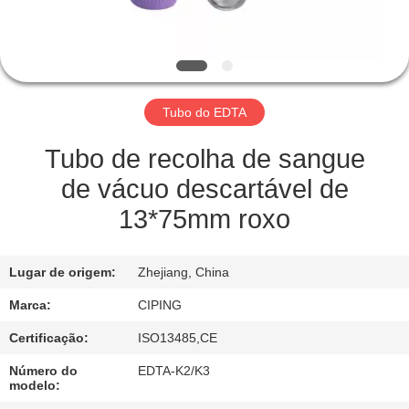
CONTROLE
DA
QUALIDADE
Tubo do EDTA
CONTACTE-
NOS
Tubo de recolha de sangue
de vácuo descartável de
PEÇA
13*75mm roxo
UMAS
CITAÇÕES
Lugar de origem:
Zhejiang, China
Marca:
CIPING
MAPA
Certificação:
ISO13485,CE
DO
Número do
EDTA-K2/K3
SITE
modelo: