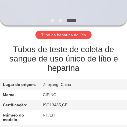
CONTROLE
DA
QUALIDADE
Tubo da heparina do lítio
CONTACTE-
NOS
Tubos de teste de coleta de
sangue de uso único de lítio e
PEÇA
heparina
UMAS
CITAÇÕES
Lugar de origem:
Zhejiang, China
Marca:
CIPING
MAPA
Certificação:
ISO13485,CE
DO
Número do
NH/LH
SITE
modelo: