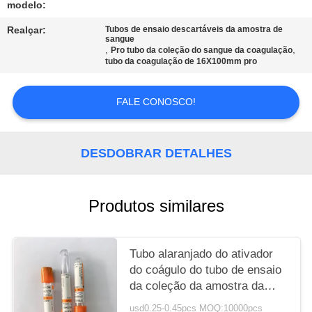
modelo:
PRIVACY
Realçar:
Tubos de ensaio descartáveis da amostra de
sangue
POLICY
,
,
Pro tubo da coleção do sangue da coagulação
tubo da coagulação de 16X100mm pro
FALE CONOSCO!
DESDOBRAR DETALHES
Produtos similares
Tubo alaranjado do ativador
do coágulo do tubo de ensaio
da coleção da amostra da
coagulação
usd0.25-0.45pcs MOQ:10000pcs