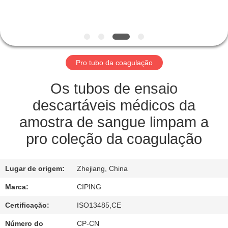
CONTROLE
DA
QUALIDADE
Pro tubo da coagulação
CONTACTE-
NOS
Os tubos de ensaio
descartáveis médicos da
PEÇA
amostra de sangue limpam a
UMAS
pro coleção da coagulação
CITAÇÕES
Lugar de origem:
Zhejiang, China
MAPA
Marca:
CIPING
DO
Certificação:
ISO13485,CE
SITE
Número do
CP-CN