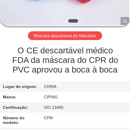
CONTROLE
DA
QUALIDADE
Máscara descartável do Nebulizer
CONTACTE-
NOS
O CE descartável médico
FDA da máscara do CPR do
PEÇA
PVC aprovou a boca à boca
UMAS
CITAÇÕES
Lugar de origem:
CHINA
Marca:
CIPING
MAPA
Certificação:
ISO 13485
DO
Número do
CPM
SITE
modelo: