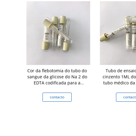
da glicose de
Cor da flebotomia do tubo do
Tubo de ensaio
o EDTA tempo
sangue da glicose do Na 2 do
cinzento 1ML d
ugação de 5
EDTA codificada para a
tubo médico da 
os
hemólise do açúcar
sangue do A
ESTIMAÇÃO
to
contacto
contact