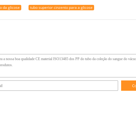
o da glicose
tubo superior cinzento para a glicose
C