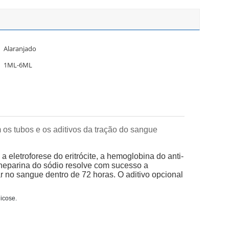
Alaranjado
1ML-6ML
os tubos e os aditivos da tração do sangue
 eletroforese do eritrócite, a hemoglobina do anti-
 heparina do sódio resolve com sucesso a
r no sangue dentro de 72 horas. O aditivo opcional
icose.