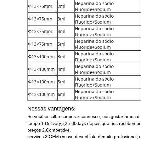
Heparina do sódio
Φ13×75mm
2ml
Fluoride+Sodium
Heparina do sódio
Φ13×75mm
3ml
Fluoride+Sodium
Heparina do sódio
Φ13×75mm
4ml
Fluoride+Sodium
Heparina do sódio
Φ13×75mm
5ml
Fluoride+Sodium
Heparina do sódio
Φ13×100mm
3ml
Fluoride+Sodium
Heparina do sódio
Φ13×100mm
4ml
Fluoride+Sodium
Heparina do sódio
Φ13×100mm
5ml
Fluoride+Sodium
Heparina do sódio
Φ13×100mm
6ml
Fluoride+Sodium
Nossas vantagens
:
Se você escolhe cooperar connosco, nós gostaríamos de
tempo 1.Delivery, (25-30days depois que nós recebemos 
preços 2.Competitive.
serviços 3.OEM (nosso desenhista é muito profissional, n