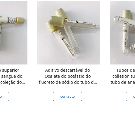
 superior
Aditivo descartável do
Tubos de
o sangue do
Oxalate do potássio do
colletion 
coleção do
fluoreto de sódio do tubo do
tubo de aná
NIMAL DE
sangue da glicose
parede
 - 6ML
Cog
o
contacto
c