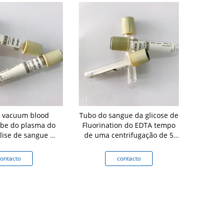
 vacuum blood
Tubo do sangue da glicose de
Cor da flebo
tube do plasma do
Fluorination do EDTA tempo
sangue da gl
lise de sangue da
de uma centrifugação de 5
EDTA codi
 do dobro de
minutos
hemólis
gulation
ontacto
contacto
c