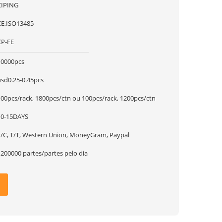
CIPING
CE,ISO13485
CP-FE
10000pcs
usd0.25-0.45pcs
100pcs/rack, 1800pcs/ctn ou 100pcs/rack, 1200pcs/ctn
10-15DAYS
L/C, T/T, Western Union, MoneyGram, Paypal
1200000 partes/partes pelo dia