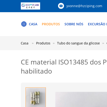
yvonne@hzciping.com
CASA
PRODUTOS
SOBRE NÓS
EXCURSÃO 
Casa
Produtos
Tubo do sangue da glicose
CE material ISO13485 dos P
habilitado