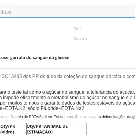
oduto
Cor:
Volume:
cose
garrafa do sangue da glicose
,
 ISO13485 dos PP do tubo da coleção do sangue do vácuo com 
a o teste tal como o açúcar no sangue, a tolerância do açúcar, a
nado impede eficazmente o metabolismo do açúcar no sangue e a
 por muitos tempos e garante dados de testes estáveis do açúca
ide+EDTA.K2, sódio Fluoride+EDTA.Na2.
ássio ou fluoreto de EDTA/Sodium. Estes tubos são usados para determinações da gl
Qty/PK
Qty/PK (ANIMAL DE
(vidro)
ESTIMAÇÃO)