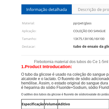
Informação detalhada
Descrição de pr
Material:
pp/pet/glass
Aplicação:
COLEÇÃO DO SANGUE
Tamanho:
13X75,13X100,16X100
tubo de ensaio da gli
Destacar:
Flebotomia material dos tubos do Ce 1-5ml
1.Product Introducation:
O tubo da glicose é usado na coleção do sangue par
alcaloide e o lactato. O fluoreto de sódio adicio
hemólise. Assim, o estado original do sangue dura
é heparina do sódio Fluoride+Sodium, sódio Flur
O aditivo dos tubos da glicose é fluoreto de sódio/oxalate do pot
Especificação
Volume
Aditivo