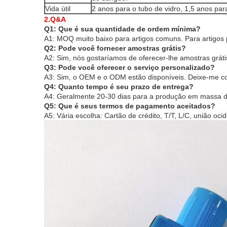
Vida útil
2 anos para o tubo de vidro, 1,5 anos 
2.Q&A
Q1: Que é sua quantidade de ordem mínima?
A1: MOQ muito baixo para artigos comuns. Para artigos 
Q2: Pode você fornecer amostras grátis?
A2: Sim, nós gostaríamos de oferecer-lhe amostras gráti
Q3: Pode você oferecer o serviço personalizado?
A3: Sim, o OEM e o ODM estão disponíveis. Deixe-me con
Q4: Quanto tempo é seu prazo de entrega?
A4: Geralmente 20-30 dias para a produção em massa de
Q5: Que é seus termos de pagamento aceitados?
A5: Vária escolha: Cartão de crédito, T/T, L/C, união o