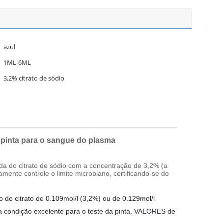
azul
1ML-6ML
3,2% citrato de sódio
 pinta para o sangue do plasma
da do citrato de sódio com a concentração de 3,2% (a
amente controle o limite microbiano, certificando-se do
do citrato de 0.109mol/l (3,2%) ou de 0.129mol/l
 condição excelente para o teste da pinta, VALORES de