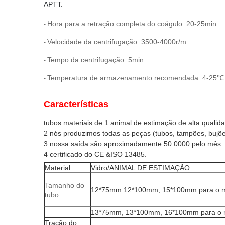
APTT.
Hora para a retração completa do coágulo: 20-25min
-
Velocidade da centrifugação: 3500-4000r/m
-
Tempo da centrifugação: 5min
-
Temperatura de armazenamento recomendada: 4-25℃
-
Características
tubos materiais de 1 animal de estimação de alta qualida
2 nós produzimos todas as peças (tubos, tampões, bujõe
3 nossa saída são aproximadamente 50 0000 pelo mês
4 certificado do CE &ISO 13485.
Material
Vidro/ANIMAL DE ESTIMAÇÃO
Tamanho do
12*75mm 12*100mm, 15*100mm para o mat
tubo
13*75mm, 13*100mm, 16*100mm para o 
Tração do