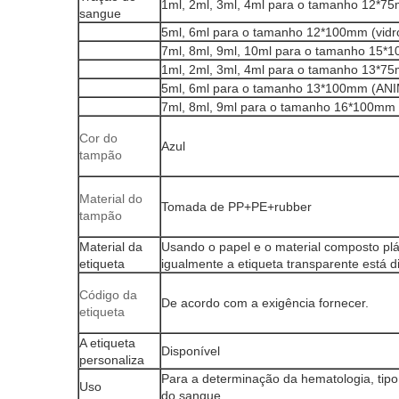
1ml, 2ml, 3ml, 4ml para o tamanho 12*75
sangue
5ml, 6ml para o tamanho 12*100mm (vidr
7ml, 8ml, 9ml, 10ml para o tamanho 15*1
1ml, 2ml, 3ml, 4ml para o tamanho 13
5ml, 6ml para o tamanho 13*100mm (A
7ml, 8ml, 9ml para o tamanho 16*100m
Cor do
Azul
tampão
Material do
Tomada de PP+PE+rubber
tampão
Material da
Usando o papel e o material composto plá
etiqueta
igualmente a etiqueta transparente está d
Código da
De acordo com a exigência fornecer.
etiqueta
A etiqueta
Disponível
personaliza
Para a determinação da hematologia, tipo 
Uso
do sangue.