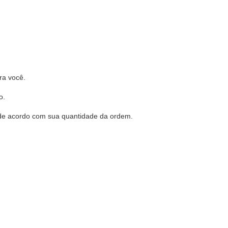
ra você.
o.
0% de acordo com sua quantidade da ordem.