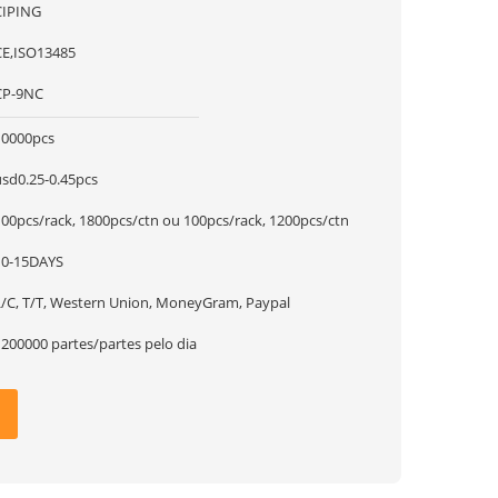
CIPING
CE,ISO13485
CP-9NC
10000pcs
usd0.25-0.45pcs
100pcs/rack, 1800pcs/ctn ou 100pcs/rack, 1200pcs/ctn
10-15DAYS
L/C, T/T, Western Union, MoneyGram, Paypal
1200000 partes/partes pelo dia