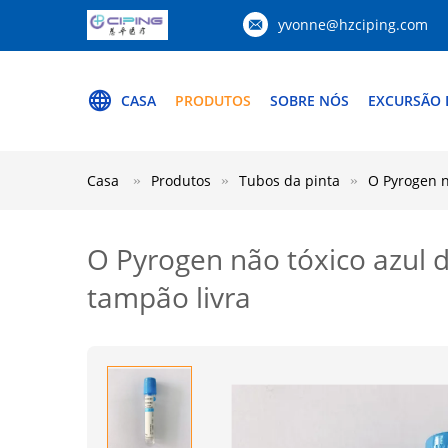
yvonne@hzciping.com
CASA
PRODUTOS
SOBRE NÓS
EXCURSÃO 
Casa
Produtos
Tubos da pinta
O Pyrogen n
O Pyrogen não tóxico azul 
tampão livra