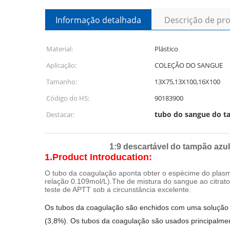
Informação detalhada
Descrição de pr
Material:
Plástico
Aplicação:
COLEÇÃO DO SANGUE
Tamanho:
13X75,13X100,16X100
Código do HS:
90183900
tubo do sangue do t
Destacar:
1:9 descartável do tampão azu
1.Product Introducation:
O tubo da coagulação aponta obter o espécime do plasma
relação 0.109mol/L).The de mistura do sangue ao citrato d
teste de APTT sob a circunstância excelente.
Os tubos da coagulação são enchidos com uma solução pr
(3,8%). Os tubos da coagulação são usados principalm