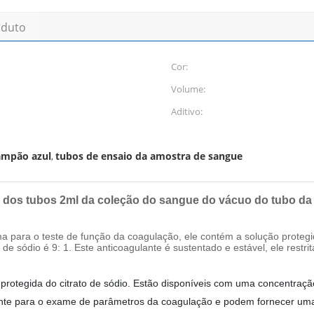
oduto
Cor:
Volume:
Aditivo:
ampão azul
tubos de ensaio da amostra de sangue
,
l dos tubos 2ml da coleção do sangue do vácuo do tubo da
 para o teste de função da coagulação, ele contém a solução protegi
e sódio é 9: 1. Este anticoagulante é sustentado e estável, ele restrit
otegida do citrato de sódio. Estão disponíveis com uma concentração 
ente para o exame de parâmetros da coagulação e podem fornecer uma