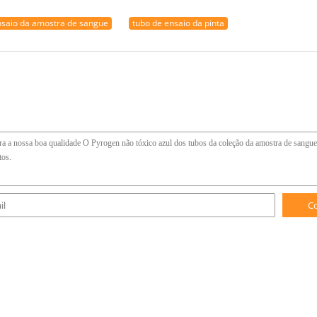
nsaio da amostra de sangue
tubo de ensaio da pinta
C