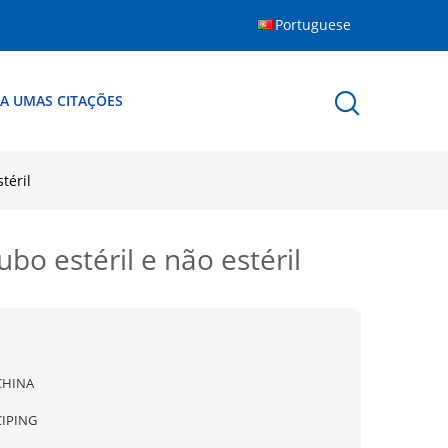
Portuguese
A UMAS CITAÇÕES
téril
bo estéril e não estéril
CHINA
CIPING