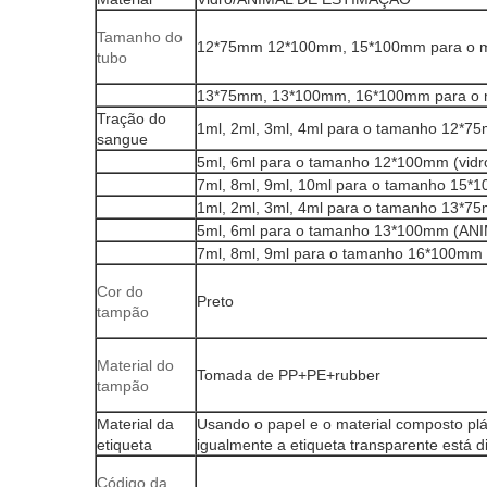
Tamanho do
12*75mm 12*100mm, 15*100mm para o mat
tubo
13*75mm, 13*100mm, 16*100mm para o 
Tração do
1ml, 2ml, 3ml, 4ml para o tamanho 12*75
sangue
5ml, 6ml para o tamanho 12*100mm (vidr
7ml, 8ml, 9ml, 10ml para o tamanho 15*1
1ml, 2ml, 3ml, 4ml para o tamanho 13
5ml, 6ml para o tamanho 13*100mm (A
7ml, 8ml, 9ml para o tamanho 16*100m
Cor do
Preto
tampão
Material do
Tomada de PP+PE+rubber
tampão
Material da
Usando o papel e o material composto plá
etiqueta
igualmente a etiqueta transparente está d
Código da