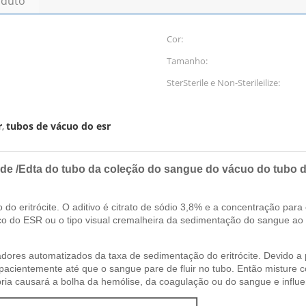
oduto
Cor:
Tamanho:
SterSterile e Non-Sterileilize:
r
tubos de vácuo do esr
,
 de /Edta do tubo da coleção do sangue do vácuo do tubo
 eritrócite. O aditivo é citrato de sódio 3,8% e a concentração para o 
o do ESR ou o tipo visual cremalheira da sedimentação do sangue ao
ores automatizados da taxa de sedimentação do eritrócite. Devido a 
acientemente até que o sangue pare de fluir no tubo. Então misture c
ria causará a bolha da hemólise, da coagulação ou do sangue e influen