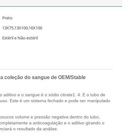
Preto
13X75,13X100,16X100
Estéril e Não-estéril
 da coleção do sangue de OEM/Stable
aditivo e o sangue é o sódio citrate1: 4. E o tubo de
 uso. Este é um sistema fechado e pode ser manipulado
poucos volume e pressão negativa dentro do tubo,
ompletamente a anticoagulação e o aditivo girando o
ciará o resultado da análise.