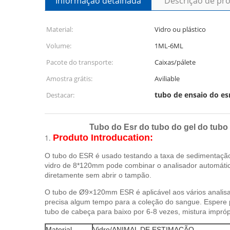
Informação detalhada
Descrição de pr
Material:
Vidro ou plástico
Volume:
1ML-6ML
Pacote do transporte:
Caixas/pálete
Amostra grátis:
Aviliable
tubo de ensaio do es
Destacar:
Tubo do Esr do tubo do gel do tubo
Produto Introducation:
1.
O tubo do ESR é usado testando a taxa de sedimentação do
vidro de 8*120mm pode combinar o analisador automátic
diretamente sem abrir o tampão.
O tubo de Ø9×120mm ESR é aplicável aos vários analisad
precisa algum tempo para a coleção do sangue. Espere p
tubo de cabeça para baixo por 6-8 vezes, mistura impróp
Material
Vidro/ANIMAL DE ESTIMAÇÃO