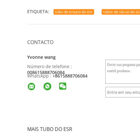
ETIQUETA:
tubo de ensaio do esr
tubos de vácuo do es
CONTACTO
Yvonne wang
Número de telefone :
008615888706084
WhatsApp :
+
8615888706084
MAIS TUBO DO ESR