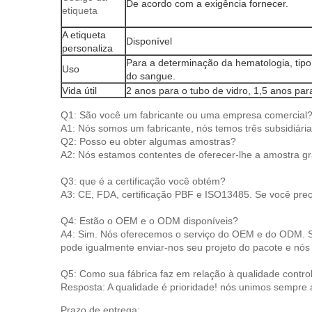
De acordo com a exigência fornecer.
etiqueta
A etiqueta
Disponível
personaliza
Para a determinação da hematologia, tipo 
Uso
do sangue.
Vida útil
2 anos para o tubo de vidro, 1,5 anos 
Q1: São você um fabricante ou uma empresa comercial
A1: Nós somos um fabricante, nós temos três subsidiária
Q2: Posso eu obter algumas amostras?
A2: Nós estamos contentes de oferecer-lhe a amostra grá
Q3: que é a certificação você obtém?
A3: CE, FDA, certificação PBF e ISO13485. Se você prec
Q4: Estão o OEM e o ODM disponíveis?
A4: Sim. Nós oferecemos o serviço do OEM e do ODM. So
pode igualmente enviar-nos seu projeto do pacote e nó
Q5: Como sua fábrica faz em relação à qualidade contro
Resposta: A qualidade é prioridade! nós unimos sempre 
Prazo de entrega: