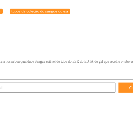
r
tubos da coleção do sangue do esr
C