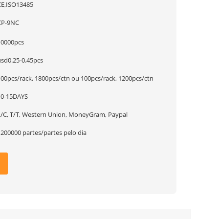
CE,ISO13485
CP-9NC
10000pcs
usd0.25-0.45pcs
100pcs/rack, 1800pcs/ctn ou 100pcs/rack, 1200pcs/ctn
10-15DAYS
L/C, T/T, Western Union, MoneyGram, Paypal
1200000 partes/partes pelo dia