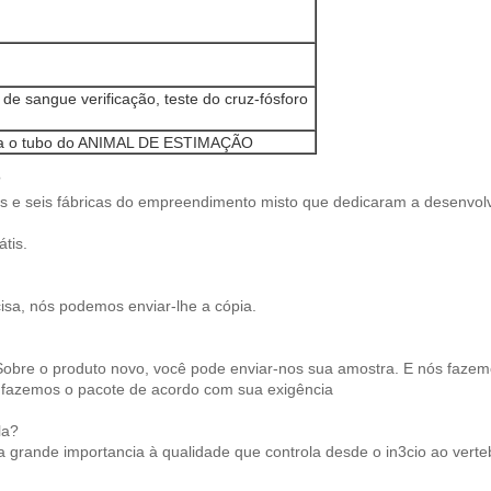
de sangue verificação, teste do cruz-fósforo
para o tubo do ANIMAL DE ESTIMAÇÃO
?
s e seis fábricas do empreendimento misto que dedicaram a desenvolve
tis.
isa, nós podemos enviar-lhe a cópia.
bre o produto novo, você pode enviar-nos sua amostra. E nós fazemos
s fazemos o pacote de acordo com sua exigência
la?
a grande importancia à qualidade que controla desde o in3cio ao verte