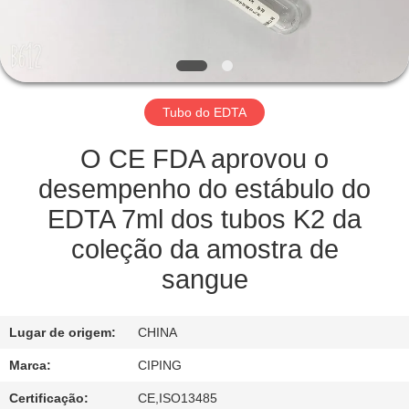
CONTROLE
DA
QUALIDADE
Tubo do EDTA
CONTACTE-
NOS
O CE FDA aprovou o
desempenho do estábulo do
PEÇA
EDTA 7ml dos tubos K2 da
UMAS
coleção da amostra de
CITAÇÕES
sangue
MAPA
Lugar de origem:
CHINA
DO
Marca:
CIPING
SITE
Certificação:
CE,ISO13485