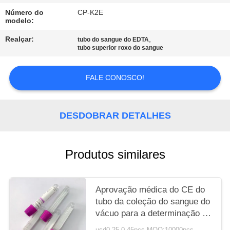
Número do
CP-K2E
PRIVACY
modelo:
POLICY
Realçar:
,
tubo do sangue do EDTA
tubo superior roxo do sangue
FALE CONOSCO!
DESDOBRAR DETALHES
Produtos similares
Aprovação médica do CE do
tubo da coleção do sangue do
vácuo para a determinação de
G-6-PD
usd0.25-0.45pcs MOQ:10000pcs