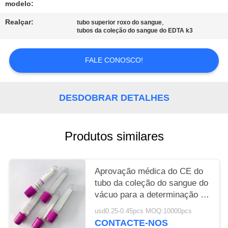
modelo:
PRIVACY
Realçar:
,
tubo superior roxo do sangue
tubos da coleção do sangue do EDTA k3
POLICY
FALE CONOSCO!
DESDOBRAR DETALHES
Produtos similares
Aprovação médica do CE do
tubo da coleção do sangue do
vácuo para a determinação de
G-6-PD
usd0.25-0.45pcs MOQ:10000pcs
CONTACTE-NOS