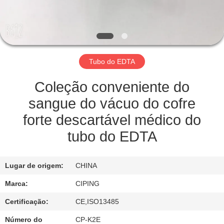
CONTROLE
DA
QUALIDADE
Tubo do EDTA
CONTACTE-
NOS
Coleção conveniente do
sangue do vácuo do cofre
PEÇA
forte descartável médico do
UMAS
tubo do EDTA
CITAÇÕES
Lugar de origem:
CHINA
MAPA
Marca:
CIPING
DO
Certificação:
CE,ISO13485
SITE
Número do
CP-K2E