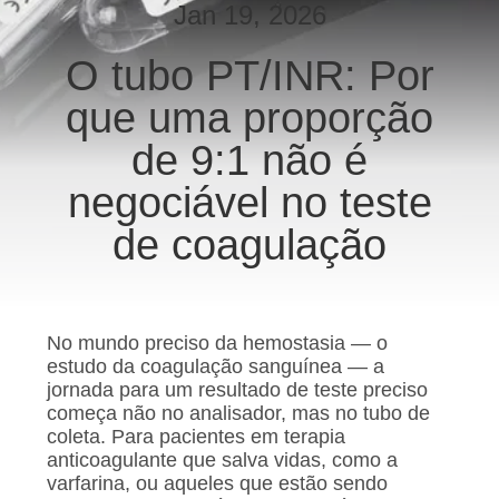
CONTROLE
Jan 19, 2026
DA
O tubo PT/INR: Por
QUALIDADE
que uma proporção
CONTACTE-
de 9:1 não é
NOS
negociável no teste
de coagulação
PEÇA
UMAS
CITAÇÕES
No mundo preciso da hemostasia — o
estudo da coagulação sanguínea — a
jornada para um resultado de teste preciso
MAPA
começa não no analisador, mas no tubo de
DO
coleta. Para pacientes em terapia
anticoagulante que salva vidas, como a
SITE
varfarina, ou aqueles que estão sendo