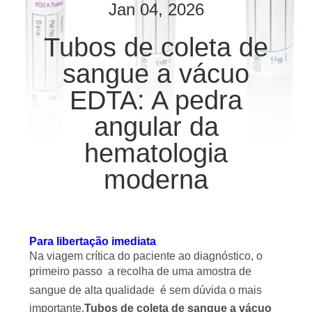
CONTROLE
Jan 04, 2026
DA
Tubos de coleta de
QUALIDADE
sangue a vácuo
CONTACTE-
EDTA: A pedra
NOS
angular da
hematologia
PEÇA
moderna
UMAS
CITAÇÕES
Para libertação imediata
MAPA
Na viagem crítica do paciente ao diagnóstico, o
DO
primeiro passo  a recolha de uma amostra de
sangue de alta qualidade  é sem dúvida o mais
SITE
importante.
Tubos de coleta de sangue a vácuo