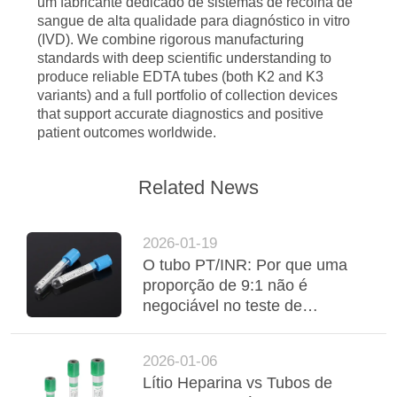
um fabricante dedicado de sistemas de recolha de
sangue de alta qualidade para diagnóstico in vitro
(IVD). We combine rigorous manufacturing
standards with deep scientific understanding to
produce reliable EDTA tubes (both K2 and K3
variants) and a full portfolio of collection devices
that support accurate diagnostics and positive
patient outcomes worldwide.
Related News
2026-01-19
O tubo PT/INR: Por que uma
proporção de 9:1 não é
negociável no teste de
coagulação
2026-01-06
Lítio Heparina vs Tubos de