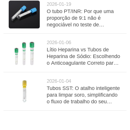
2026-01-19
O tubo PT/INR: Por que uma
proporção de 9:1 não é
negociável no teste de
coagulação
2026-01-06
Lítio Heparina vs Tubos de
Heparina de Sódio: Escolhendo
o Anticoagulante Correto para
Resultados Químicos Precisos
2026-01-04
Tubos SST: O atalho inteligente
para limpar soro, simplificando
o fluxo de trabalho do seu
laboratório