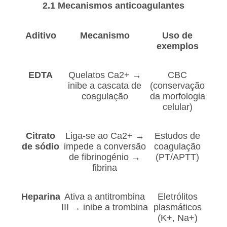
2.1 Mecanismos anticoagulantes
Aditivo
Mecanismo
Uso de
exemplos
EDTA
Quelatos Ca2+ →
CBC
inibe a cascata de
(conservação
coagulação
da morfologia
celular)
Citrato
Liga-se ao Ca2+ →
Estudos de
de sódio
impede a conversão
coagulação
de fibrinogénio →
(PT/APTT)
fibrina
Heparina
Ativa a antitrombina
Eletrólitos
III → inibe a trombina
plasmáticos
(K+, Na+)