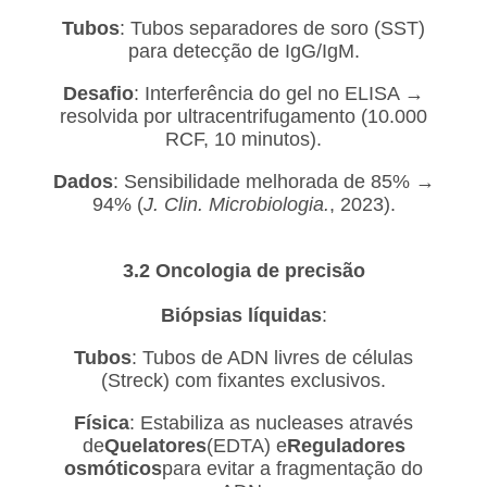
Tubos
: Tubos separadores de soro (SST)
para detecção de IgG/IgM.
Desafio
: Interferência do gel no ELISA →
resolvida por ultracentrifugamento (10.000
RCF, 10 minutos).
Dados
: Sensibilidade melhorada de 85% →
94% (
J. Clin. Microbiologia.
, 2023).
3.2 Oncologia de precisão
Biópsias líquidas
:
Tubos
: Tubos de ADN livres de células
(Streck) com fixantes exclusivos.
Física
: Estabiliza as nucleases através
de
Quelatores
(EDTA) e
Reguladores
osmóticos
para evitar a fragmentação do