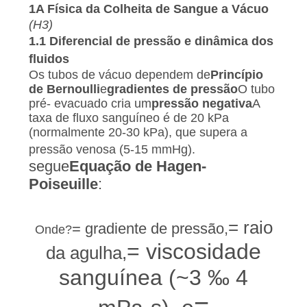
CONTROLE
1A Física da Colheita de Sangue a Vácuo
DA
(H3)
1.1 Diferencial de pressão e dinâmica dos
QUALIDADE
fluidos
Os tubos de vácuo dependem de
Princípio
de Bernoulli
e
gradientes de pressão
O tubo
CONTACTE-
pré- evacuado cria um
pressão negativa
A
NOS
taxa de fluxo sanguíneo é de 20 kPa
(normalmente 20-30 kPa), que supera a
Q
pressão venosa (5-15 mmHg).
PEÇA
segue
Equação de Hagen-
UMAS
Poiseuille
:
4
Δ
π
P
r
CITAÇÕES
=
Q
8
n
L
Δ
= raio
P
r
= gradiente de pressão,
Onde?
MAPA
= viscosidade
n
da agulha,
- Não.
DO
sanguínea (~3 ‰ 4
SITE
=
L