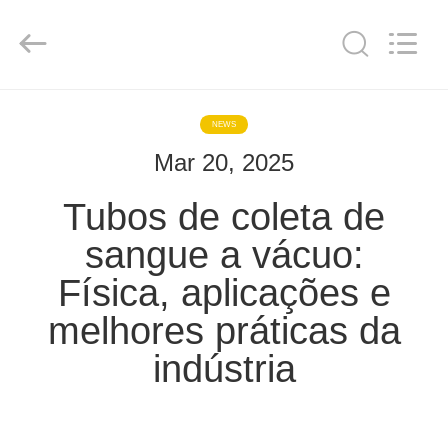
Hangzhou
Ciping
Medical
Devices
Co.,
Ltd.
All
Rights
CASA
Reserved.
NEWS
Mar 20, 2025
PRODUTOS
Tubos de coleta de
SOBRE
sangue a vácuo:
NÓS
Física, aplicações e
melhores práticas da
EXCURSÃO
DA
indústria
FÁBRICA