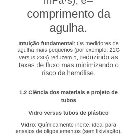
mPa·s), e
comprimento da
PRIVACY
POLICY
agulha.
Intuição fundamental
: Os medidores de
agulha mais pequenos (por exemplo, 21G
, reduzindo as
r
versus 23G) reduzem o
taxas de fluxo mas minimizando o
risco de hemólise.
1.2 Ciência dos materiais e projeto de
tubos
Vidro versus tubos de plástico
Vidro
: Químicamente inerte, ideal para
ensaios de oligoelementos (sem lixiviação).